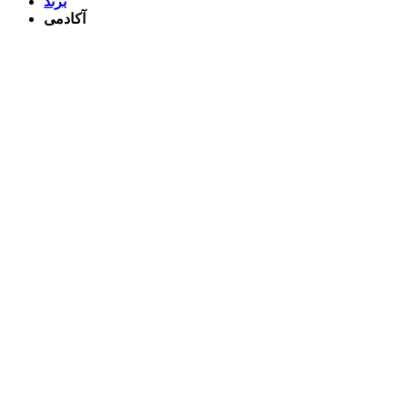
برند
آکادمی