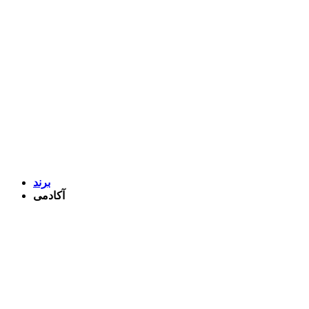
برند
آکادمی