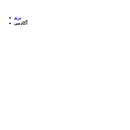
برند
آکادمی