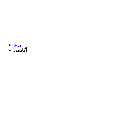
برند
آکادمی